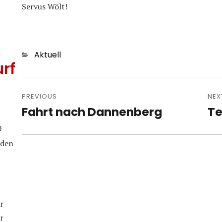
Servus Wölt!
Categories
Aktuell
rf
Post
navigation
PREVIOUS
NEX
Fahrt nach Dannenberg
Te
Previous
Nex
post:
pos
0
iden
r
r