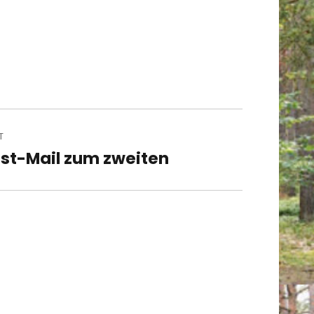
T
st-Mail zum zweiten
t
t: