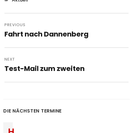
Post
navigation
PREVIOUS
Fahrt nach Dannenberg
Previous
post:
NEXT
Test-Mail zum zweiten
Next
post:
DIE NÄCHSTEN TERMINE
H