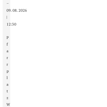
–
09. 08. 2026
|
12:30
P
f
a
r
r
p
l
a
t
z
W