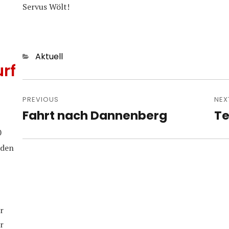
Servus Wölt!
Categories
Aktuell
rf
Post
navigation
PREVIOUS
NEX
Fahrt nach Dannenberg
Te
Previous
Nex
post:
pos
0
iden
r
r