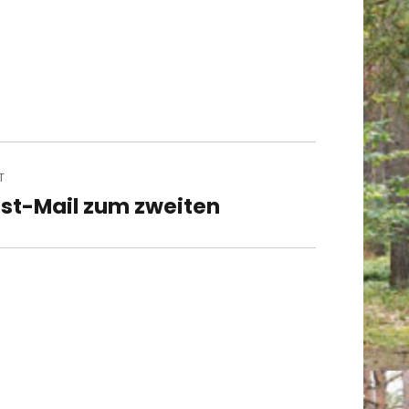
T
st-Mail zum zweiten
t
t: