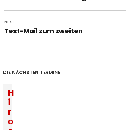
post:
NEXT
Test-Mail zum zweiten
Next
post:
DIE NÄCHSTEN TERMINE
H
i
r
o