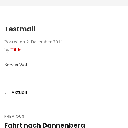
Testmail
Posted on
2. December 2011
by
Hilde
Servus Wölt!
Categories
Aktuell
Post
navigation
PREVIOUS
Fahrt nach Dannenberg
Previous