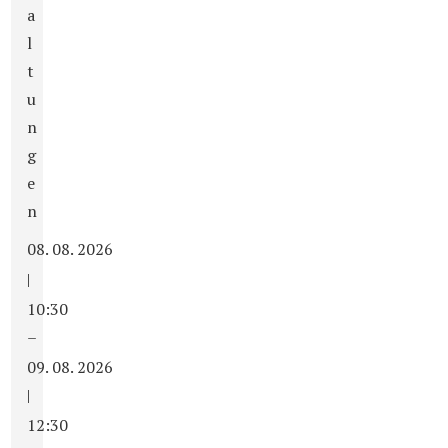
a
l
t
u
n
g
e
n
08. 08. 2026
|
10:30
–
09. 08. 2026
|
12:30