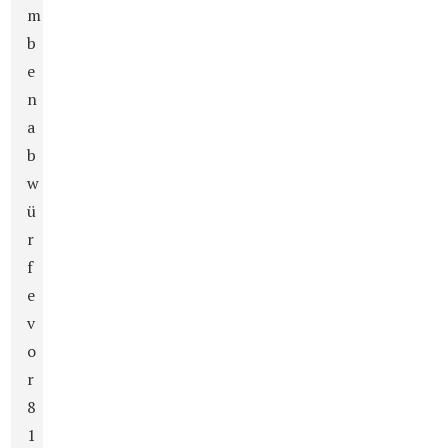
m
b
e
n
a
b
w
ü
r
f
e
v
o
r
8
1