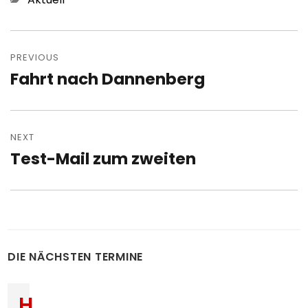
Post
navigation
PREVIOUS
Fahrt nach Dannenberg
Previous
post:
NEXT
Test-Mail zum zweiten
Next
post:
DIE NÄCHSTEN TERMINE
H