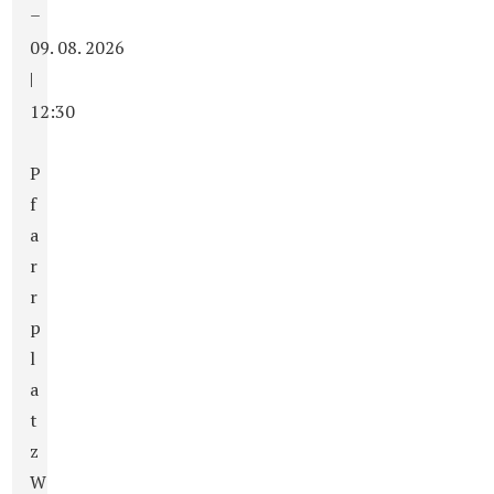
–
09. 08. 2026
|
12:30
P
f
a
r
r
p
l
a
t
z
W