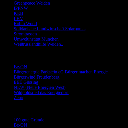
Greenpeace Weiden
IPPNW
KEB
LBV
Robin Wood
Solidarische Landwirtschaft Solarpunks
Stromtrassen
Umweltinstitut München
Weißrusslandhilfe Weiden..
Links Energie-Genossenschaften usw.
Be-ON
Bürgerenergie Parkstein eG Bürger machen Energie
Bürgerwind Freudenberg
EEE Güssing
NEW (Neue Energien West)
Wildpoldsried das Energiedorf
Zeno
Links Stromwechsel
100 gute Gründe
Be-ON