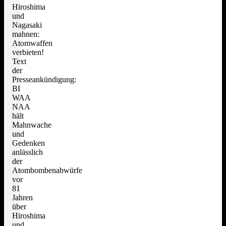
Hiroshima
und
Nagasaki
mahnen:
Atomwaffen
verbieten!
Text
der
Presseankündigung:
BI
WAA
NAA
hält
Mahnwache
und
Gedenken
anlässlich
der
Atombombenabwürfe
vor
81
Jahren
über
Hiroshima
und