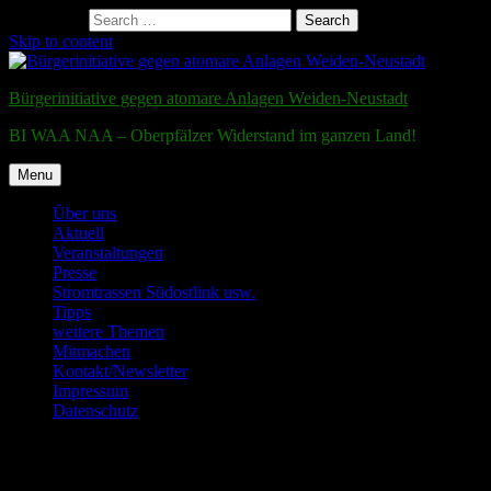
Search for:
Search
Skip to content
Bürgerinitiative gegen atomare Anlagen Weiden-Neustadt
BI WAA NAA – Oberpfälzer Widerstand im ganzen Land!
Menu
Über uns
Aktuell
Veranstaltungen
Presse
Stromtrassen Südostlink usw.
Tipps
weitere Themen
Mitmachen
Kontakt/Newsletter
Impressum
Datenschutz
Testmail