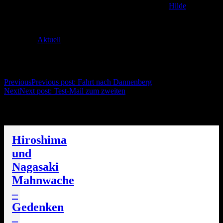
Posted on
2. December 2011
22. December 2016
by
Hilde
Servus Wölt!
Categories
Aktuell
Post navigation
Previous
Previous post:
Fahrt nach Dannenberg
Next
Next post:
Test-Mail zum zweiten
Die nächsten Termine
Hiroshima
und
Nagasaki
Mahnwache
–
Gedenken
–