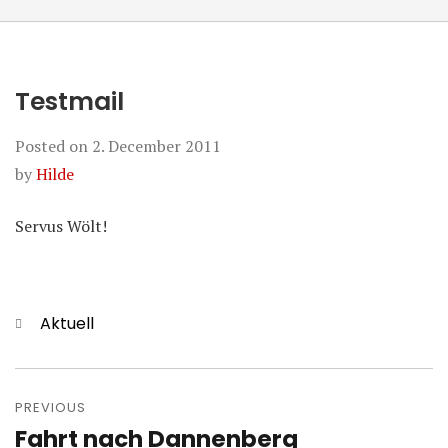
Testmail
Posted on
2. December 2011
by
Hilde
Servus Wölt!
Categories
Aktuell
Post
navigation
PREVIOUS
Fahrt nach Dannenberg
Previous