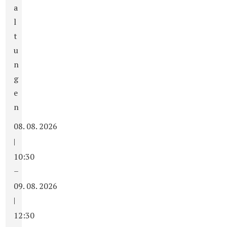
a
l
t
u
n
g
e
n
08. 08. 2026
|
10:30
–
09. 08. 2026
|
12:30