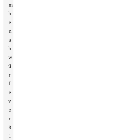
m
b
e
n
a
b
w
ü
r
f
e
v
o
r
8
1