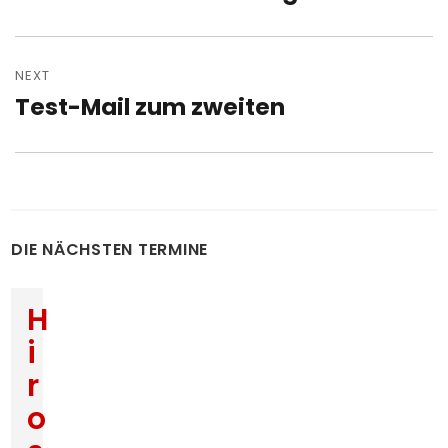
post:
NEXT
Test-Mail zum zweiten
Next
post:
DIE NÄCHSTEN TERMINE
H
i
r
o