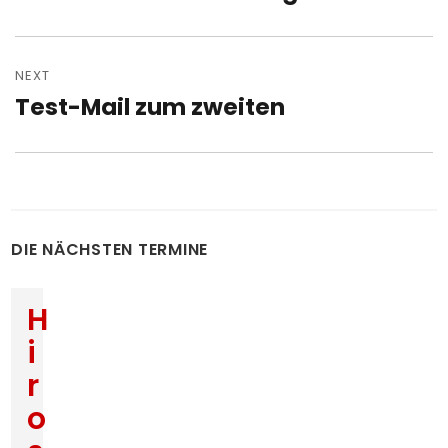
post:
NEXT
Test-Mail zum zweiten
Next
post:
DIE NÄCHSTEN TERMINE
H
i
r
o