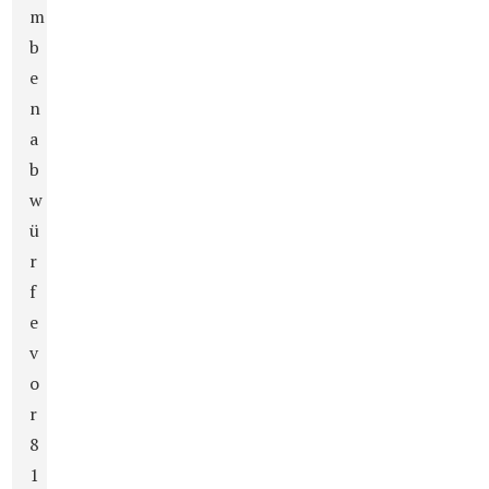
m
b
e
n
a
b
w
ü
r
f
e
v
o
r
8
1