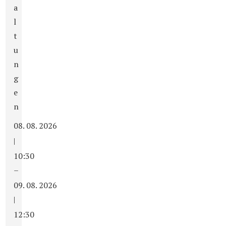
a
l
t
u
n
g
e
n
08. 08. 2026
|
10:30
–
09. 08. 2026
|
12:30