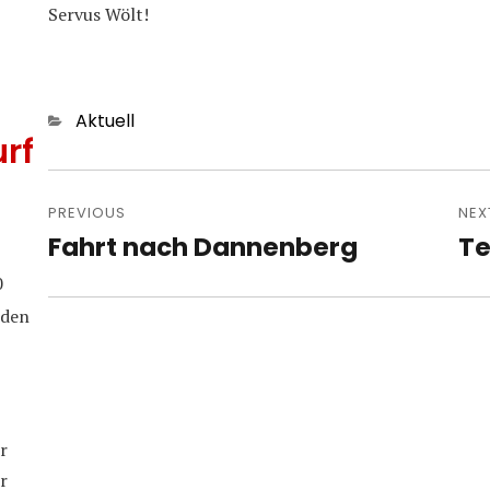
Servus Wölt!
Categories
Aktuell
rf
Post
navigation
PREVIOUS
NEX
Fahrt nach Dannenberg
Te
Previous
Nex
post:
pos
0
iden
r
r