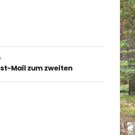
T
st-Mail zum zweiten
t
t: