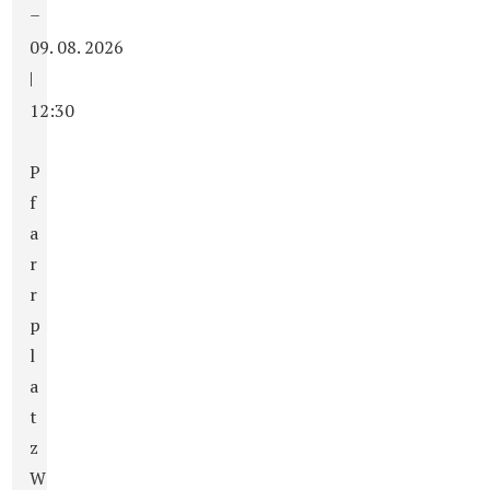
–
09. 08. 2026
|
12:30
P
f
a
r
r
p
l
a
t
z
W