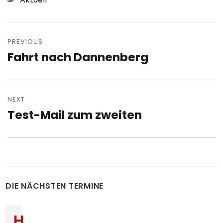
Post
navigation
PREVIOUS
Fahrt nach Dannenberg
Previous
post:
NEXT
Test-Mail zum zweiten
Next
post:
DIE NÄCHSTEN TERMINE
H