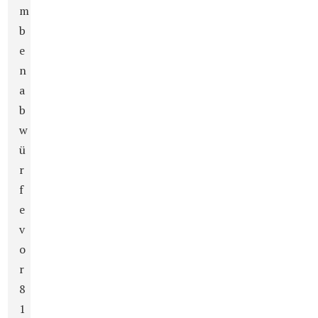
m
b
e
n
a
b
w
ü
r
f
e
v
o
r
8
1