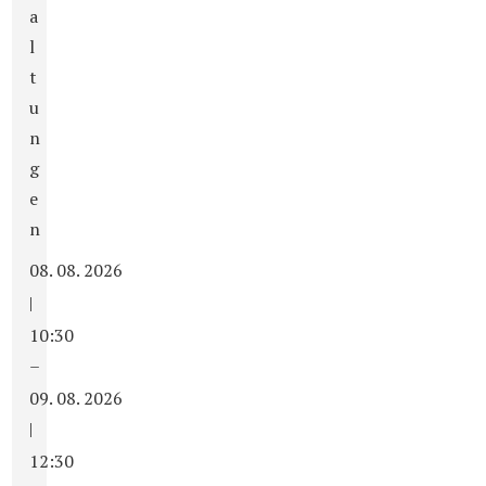
a
l
t
u
n
g
e
n
08. 08. 2026
|
10:30
–
09. 08. 2026
|
12:30