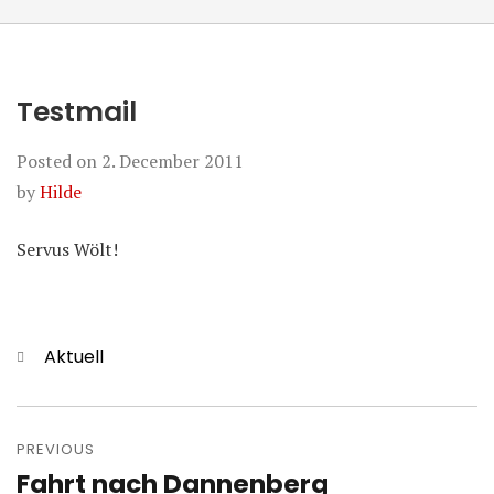
Testmail
Posted on
2. December 2011
by
Hilde
Servus Wölt!
Categories
Aktuell
Post
navigation
PREVIOUS
Fahrt nach Dannenberg
Previous