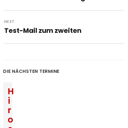
post:
NEXT
Test-Mail zum zweiten
Next
post:
DIE NÄCHSTEN TERMINE
H
i
r
o