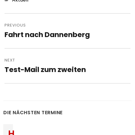
Post
navigation
PREVIOUS
Fahrt nach Dannenberg
Previous
post:
NEXT
Test-Mail zum zweiten
Next
post:
DIE NÄCHSTEN TERMINE
H