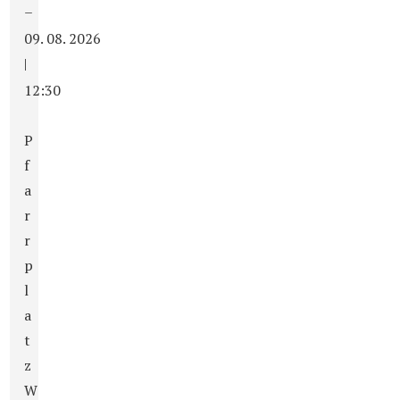
–
09. 08. 2026
|
12:30
P
f
a
r
r
p
l
a
t
z
W