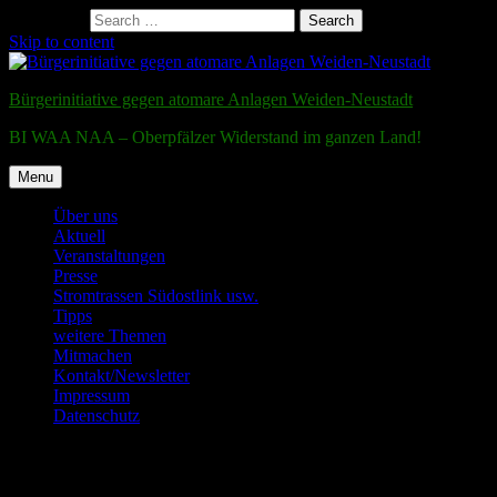
Search for:
Search
Skip to content
Bürgerinitiative gegen atomare Anlagen Weiden-Neustadt
BI WAA NAA – Oberpfälzer Widerstand im ganzen Land!
Menu
Über uns
Aktuell
Veranstaltungen
Presse
Stromtrassen Südostlink usw.
Tipps
weitere Themen
Mitmachen
Kontakt/Newsletter
Impressum
Datenschutz
Testmail