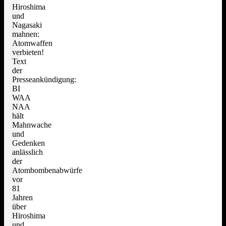
Hiroshima
und
Nagasaki
mahnen:
Atomwaffen
verbieten!
Text
der
Presseankündigung:
BI
WAA
NAA
hält
Mahnwache
und
Gedenken
anlässlich
der
Atombombenabwürfe
vor
81
Jahren
über
Hiroshima
und