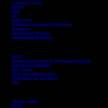
Greenpeace Weiden
IPPNW
KEB
LBV
Robin Wood
Solidarische Landwirtschaft Solarpunks
Stromtrassen
Umweltinstitut München
Weißrusslandhilfe Weiden..
Links Energie-Genossenschaften usw.
Be-ON
Bürgerenergie Parkstein eG Bürger machen Energie
Bürgerwind Freudenberg
EEE Güssing
NEW (Neue Energien West)
Wildpoldsried das Energiedorf
Zeno
Links Stromwechsel
100 gute Gründe
Be-ON