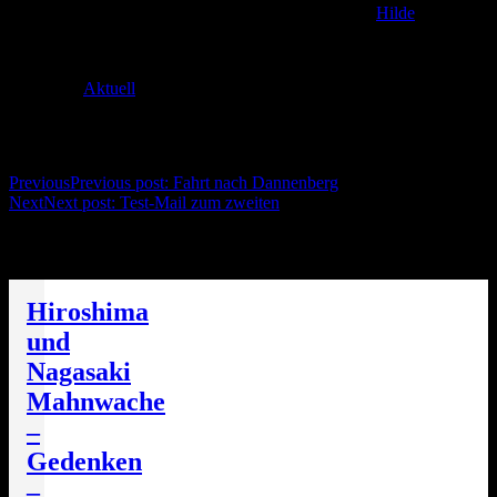
Posted on
2. December 2011
26. December 2016
by
Hilde
Servus Wölt!
Categories
Aktuell
Post navigation
Previous
Previous post:
Fahrt nach Dannenberg
Next
Next post:
Test-Mail zum zweiten
Die nächsten Termine
Hiroshima
und
Nagasaki
Mahnwache
–
Gedenken
–