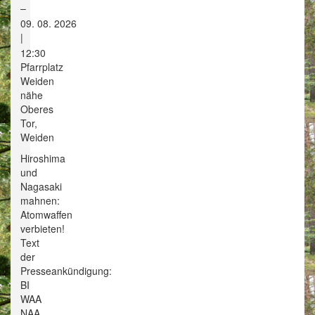
–
09. 08. 2026
|
12:30
Pfarrplatz
Weiden
nähe
Oberes
Tor,
Weiden
Hiroshima
und
Nagasaki
mahnen:
Atomwaffen
verbieten!
Text
der
Presseankündigung:
BI
WAA
NAA