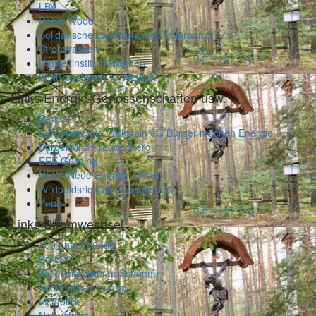
LBV
Robin Wood
Solidarische Landwirtschaft Solarpunks
Stromtrassen
Umweltinstitut München
Weißrusslandhilfe Weiden..
Links Energie-Genossenschaften usw.
Be-ON
Bürgerenergie Parkstein eG Bürger machen Energie
Bürgerwind Freudenberg
EEE Güssing
NEW (Neue Energien West)
Wildpoldsried das Energiedorf
Zeno
Links Stromwechsel
100 gute Gründe
Be-ON
Elektrizitätswerke Schönau
Greenpeace Energy
Lichtblick
Naturstrom