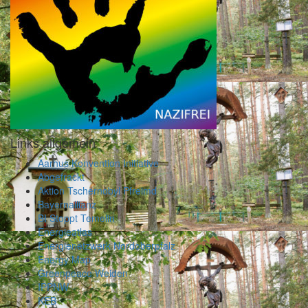
Links allgemein
Aarhus Konvention Initiative
Abgefrackt
Aktion Tschernobyl Pfreimd
Bayernallianz
BI Stoppt Temelin
Energieatlas
Energienetzwerk Nordoberpfalz
Energy Map
Greenpeace Weiden
IPPNW
KEB