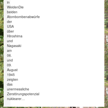
in
WeidenDie
beiden
Atombombenabwürfe
der
USA
über
Hiroshima
und
Nagasaki
am
06.
und
09.
August
1945
zeigten
das
unermessliche
Zerstörungspotenzial
nuklearer…