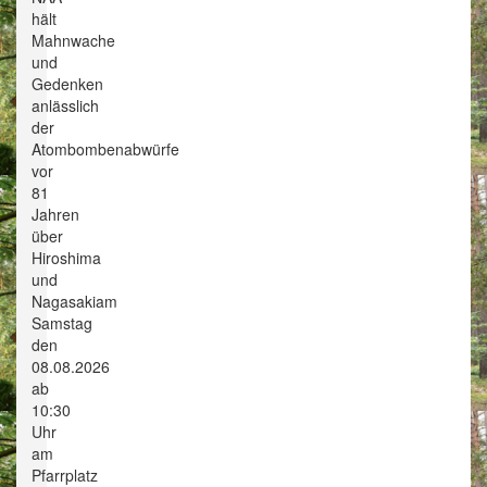
hält
Mahnwache
und
Gedenken
anlässlich
der
Atombombenabwürfe
vor
81
Jahren
über
Hiroshima
und
Nagasakiam
Samstag
den
08.08.2026
ab
10:30
Uhr
am
Pfarrplatz