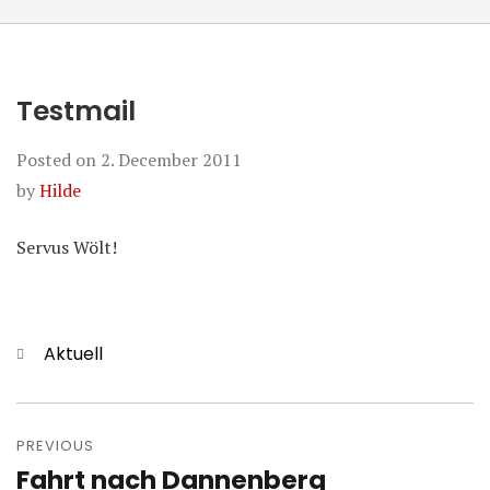
Testmail
Posted on
2. December 2011
by
Hilde
Servus Wölt!
Categories
Aktuell
Post
navigation
PREVIOUS
Fahrt nach Dannenberg
Previous