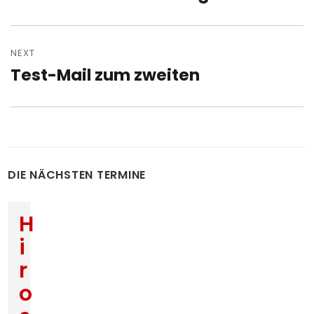
post:
NEXT
Test-Mail zum zweiten
Next
post:
DIE NÄCHSTEN TERMINE
H
i
r
o