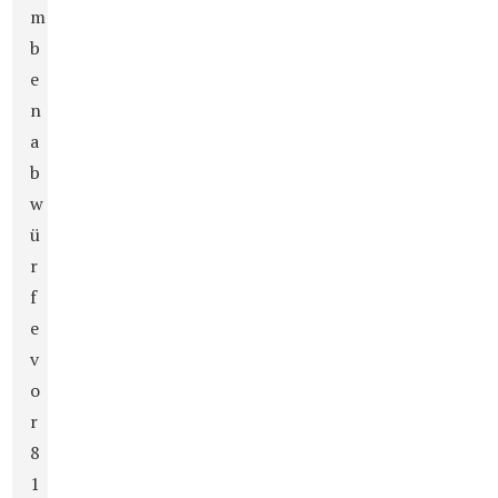
m
b
e
n
a
b
w
ü
r
f
e
v
o
r
8
1