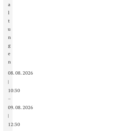
a
l
t
u
n
g
e
n
08. 08. 2026
|
10:30
–
09. 08. 2026
|
12:30