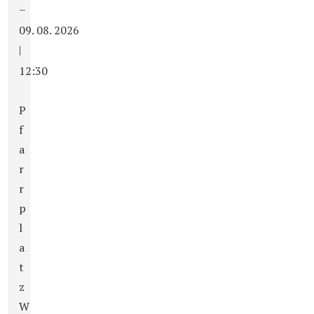
–
09. 08. 2026
|
12:30
P
f
a
r
r
p
l
a
t
z
W