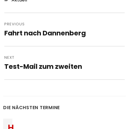
Post
navigation
PREVIOUS
Fahrt nach Dannenberg
Previous
post:
NEXT
Test-Mail zum zweiten
Next
post:
DIE NÄCHSTEN TERMINE
H