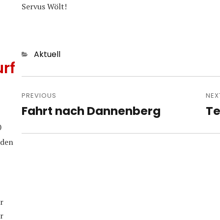
Servus Wölt!
Categories
Aktuell
rf
Post
navigation
PREVIOUS
NEX
Fahrt nach Dannenberg
Te
Previous
Nex
post:
pos
0
iden
r
r