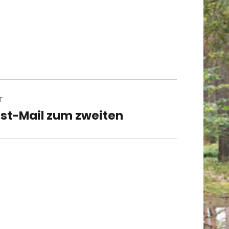
T
st-Mail zum zweiten
t
t: