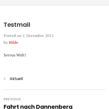
Testmail
Posted on
2. December 2011
by
Hilde
Servus Wölt!
Categories
Aktuell
Post
navigation
PREVIOUS
Fahrt nach Dannenberg
Previous