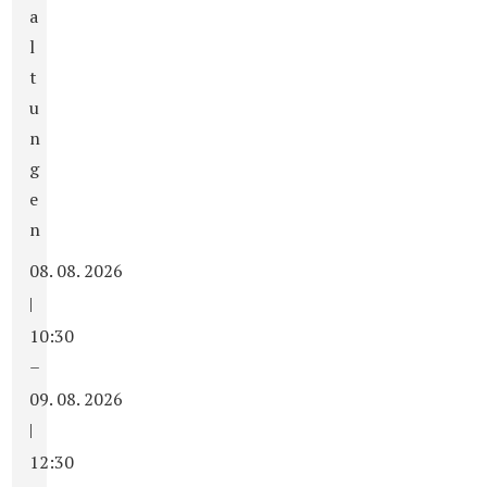
a
l
t
u
n
g
e
n
08. 08. 2026
|
10:30
–
09. 08. 2026
|
12:30