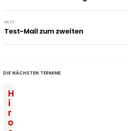
post:
NEXT
Test-Mail zum zweiten
Next
post:
DIE NÄCHSTEN TERMINE
H
i
r
o