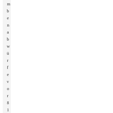
m
b
e
n
a
b
w
ü
r
f
e
v
o
r
8
1