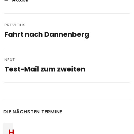
Post
navigation
PREVIOUS
Fahrt nach Dannenberg
Previous
post:
NEXT
Test-Mail zum zweiten
Next
post:
DIE NÄCHSTEN TERMINE
H