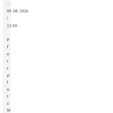
–
09. 08. 2026
|
12:30
P
f
a
r
r
p
l
a
t
z
W