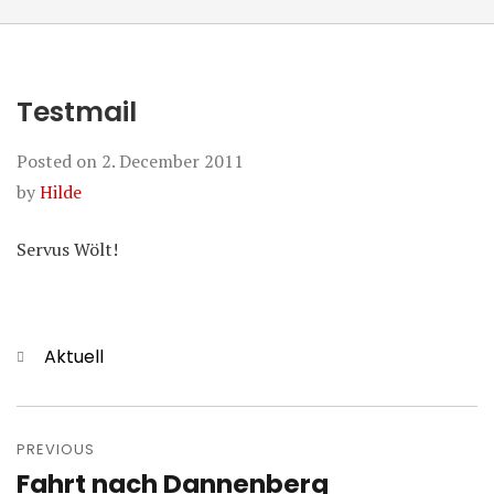
Testmail
Posted on
2. December 2011
by
Hilde
Servus Wölt!
Categories
Aktuell
Post
navigation
PREVIOUS
Fahrt nach Dannenberg
Previous