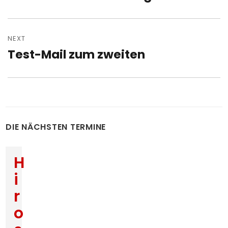
post:
NEXT
Test-Mail zum zweiten
Next
post:
DIE NÄCHSTEN TERMINE
H
i
r
o