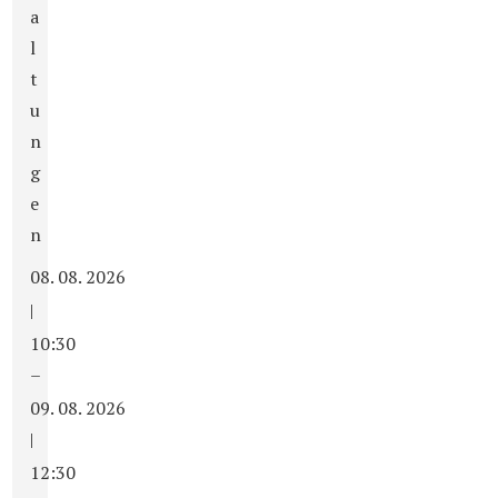
a
l
t
u
n
g
e
n
08. 08. 2026
|
10:30
–
09. 08. 2026
|
12:30