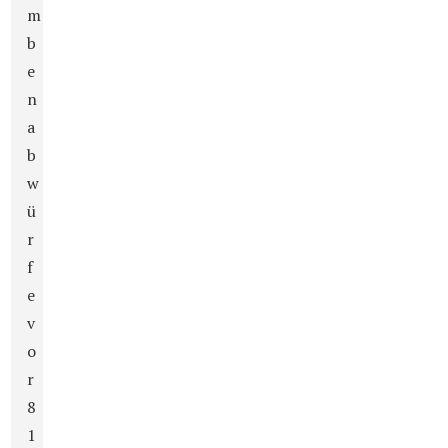
m
b
e
n
a
b
w
ü
r
f
e
v
o
r
8
1