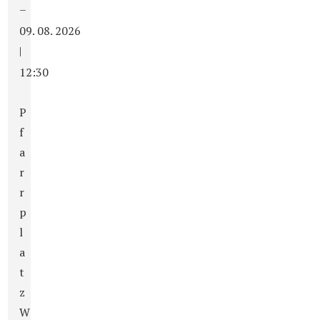
–
09. 08. 2026
|
12:30
P
f
a
r
r
p
l
a
t
z
W