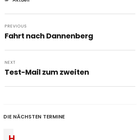
Post
navigation
PREVIOUS
Fahrt nach Dannenberg
Previous
post:
NEXT
Test-Mail zum zweiten
Next
post:
DIE NÄCHSTEN TERMINE
H