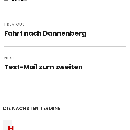
Post
navigation
PREVIOUS
Fahrt nach Dannenberg
Previous
post:
NEXT
Test-Mail zum zweiten
Next
post:
DIE NÄCHSTEN TERMINE
H