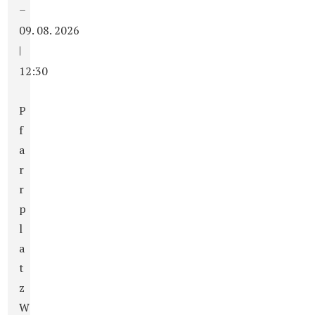
–
09. 08. 2026
|
12:30
P
f
a
r
r
p
l
a
t
z
W