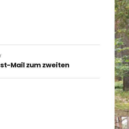
T
st-Mail zum zweiten
t
t: