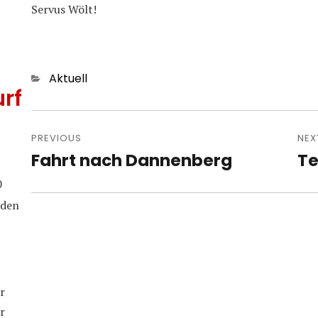
Servus Wölt!
Categories
Aktuell
rf
Post
navigation
PREVIOUS
NEX
Fahrt nach Dannenberg
Te
Previous
Nex
post:
pos
0
iden
r
r