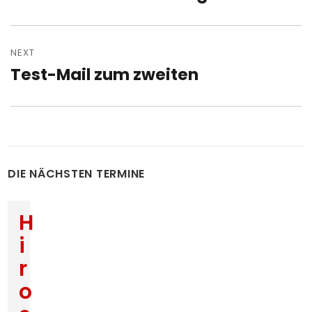
post:
NEXT
Test-Mail zum zweiten
Next
post:
DIE NÄCHSTEN TERMINE
H
i
r
o