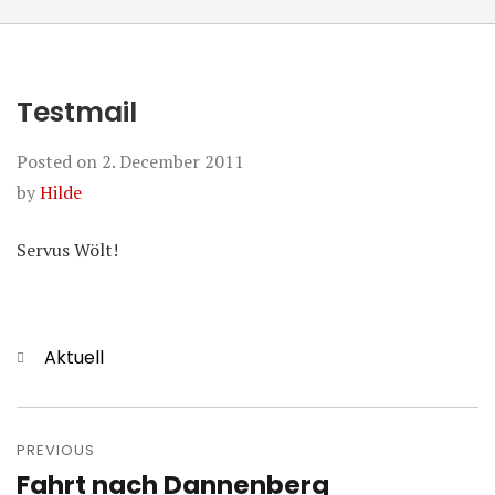
Testmail
Posted on
2. December 2011
by
Hilde
Servus Wölt!
Categories
Aktuell
Post
navigation
PREVIOUS
Fahrt nach Dannenberg
Previous