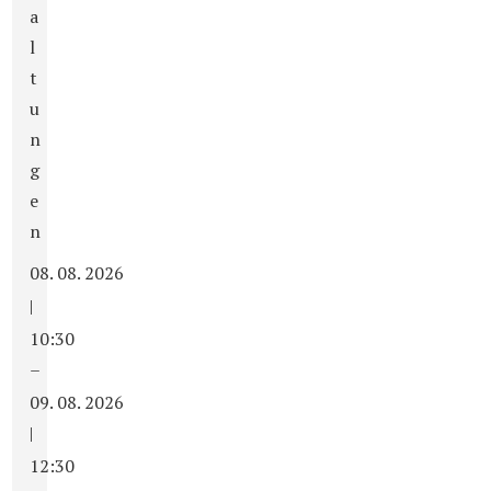
a
l
t
u
n
g
e
n
08. 08. 2026
|
10:30
–
09. 08. 2026
|
12:30