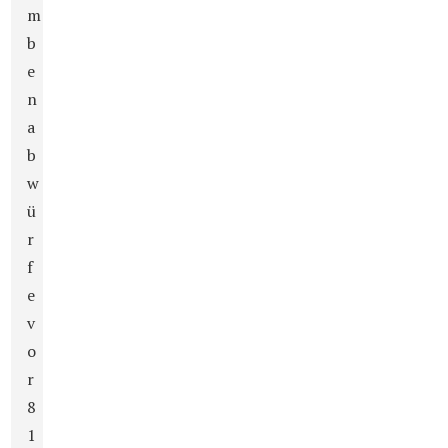
m
b
e
n
a
b
w
ü
r
f
e
v
o
r
8
1