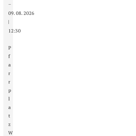
–
09. 08. 2026
|
12:30
P
f
a
r
r
p
l
a
t
z
W