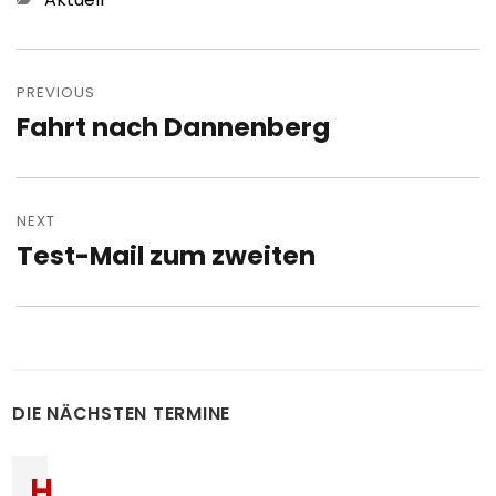
Post
navigation
PREVIOUS
Fahrt nach Dannenberg
Previous
post:
NEXT
Test-Mail zum zweiten
Next
post:
DIE NÄCHSTEN TERMINE
H