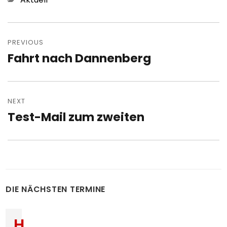
Post
navigation
PREVIOUS
Fahrt nach Dannenberg
Previous
post:
NEXT
Test-Mail zum zweiten
Next
post:
DIE NÄCHSTEN TERMINE
H