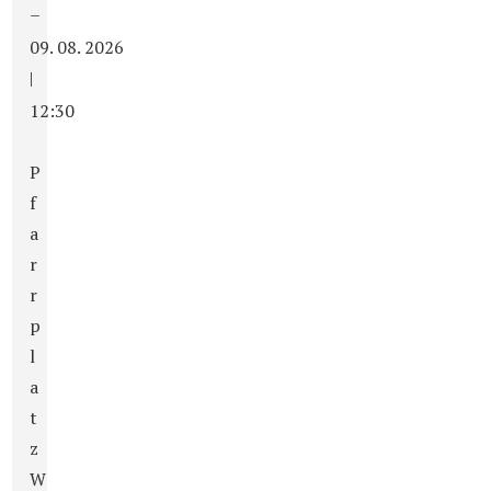
–
09. 08. 2026
|
12:30
P
f
a
r
r
p
l
a
t
z
W