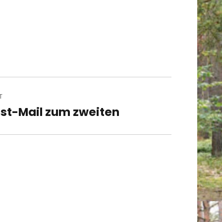
T
st-Mail zum zweiten
t
t: