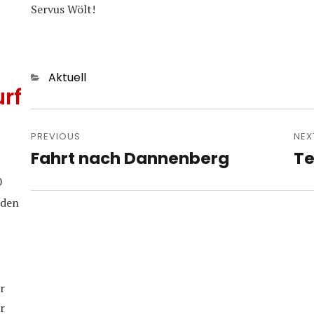
Servus Wölt!
Categories
Aktuell
rf
Post
navigation
PREVIOUS
NEX
Fahrt nach Dannenberg
Te
Previous
Nex
post:
pos
0
iden
r
r