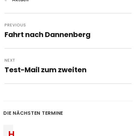
Post
navigation
PREVIOUS
Fahrt nach Dannenberg
Previous
post:
NEXT
Test-Mail zum zweiten
Next
post:
DIE NÄCHSTEN TERMINE
H