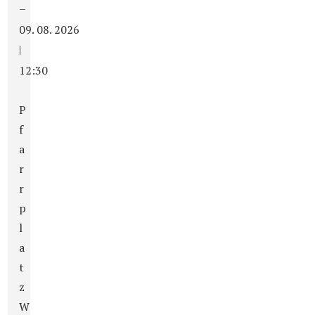
–
09. 08. 2026
|
12:30
P
f
a
r
r
p
l
a
t
z
W