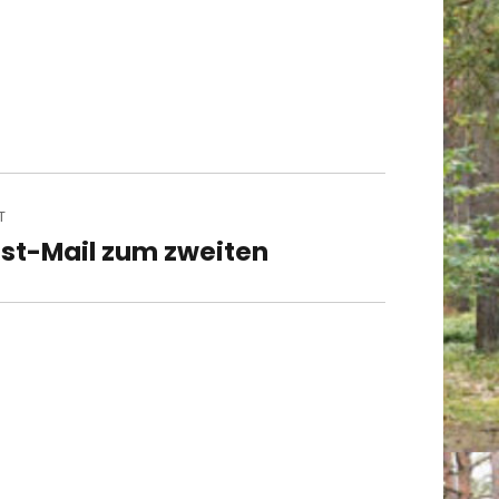
T
st-Mail zum zweiten
t
t: