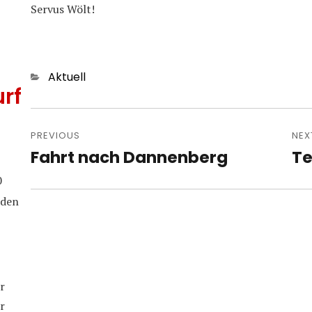
Servus Wölt!
Categories
Aktuell
rf
Post
navigation
PREVIOUS
NEX
Fahrt nach Dannenberg
Te
Previous
Nex
post:
pos
0
iden
r
r