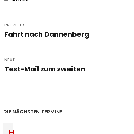
Post
navigation
PREVIOUS
Fahrt nach Dannenberg
Previous
post:
NEXT
Test-Mail zum zweiten
Next
post:
DIE NÄCHSTEN TERMINE
H