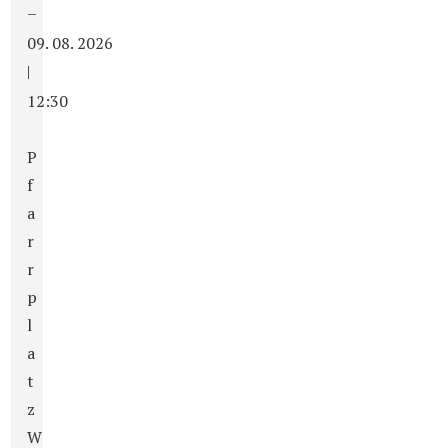
–
09. 08. 2026
|
12:30
P
f
a
r
r
p
l
a
t
z
W