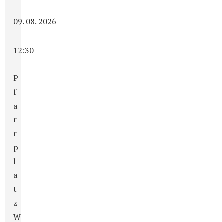
–
09. 08. 2026
|
12:30
P
f
a
r
r
p
l
a
t
z
W