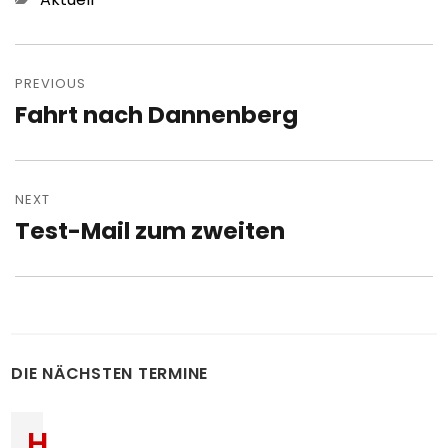
Post
navigation
PREVIOUS
Fahrt nach Dannenberg
Previous
post:
NEXT
Test-Mail zum zweiten
Next
post:
DIE NÄCHSTEN TERMINE
H