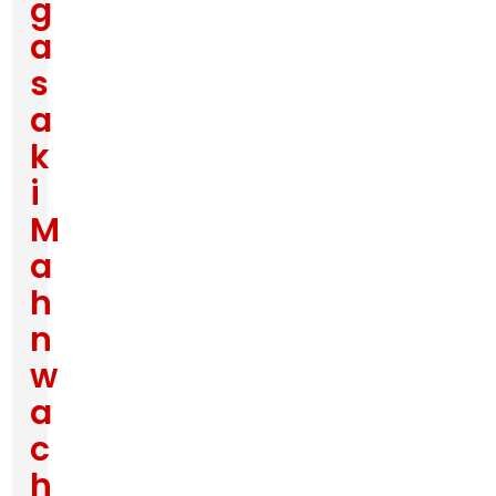
g
a
s
a
k
i
M
a
h
n
w
a
c
h