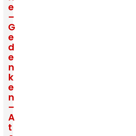
e
–
G
e
d
e
n
k
e
n
–
A
t