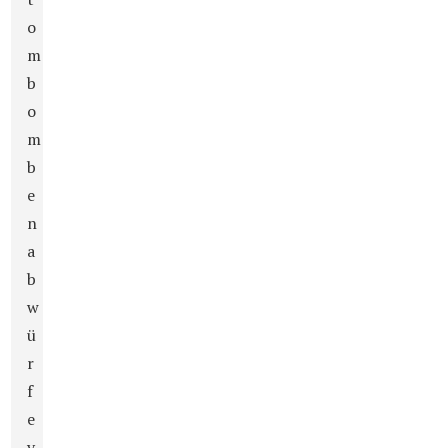
o
m
b
o
m
b
e
n
a
b
w
ü
r
f
e
v