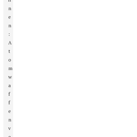
n
e
n
:
A
t
o
m
w
a
f
f
e
n
v
e