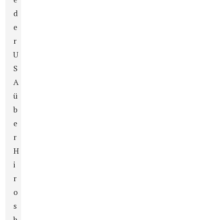
d
e
r
U
S
A
ü
b
e
r
H
i
r
o
s
h