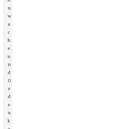
n
w
a
c
h
e
u
n
d
G
e
d
e
n
k
e