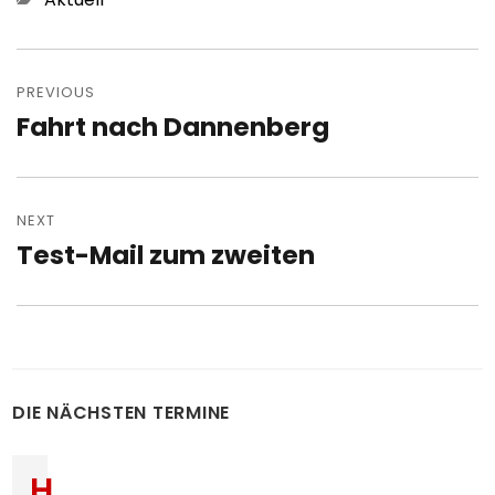
Post
navigation
PREVIOUS
Fahrt nach Dannenberg
Previous
post:
NEXT
Test-Mail zum zweiten
Next
post:
DIE NÄCHSTEN TERMINE
H