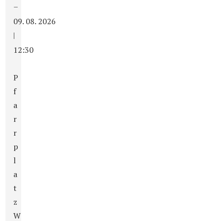
–
09. 08. 2026
|
12:30
P
f
a
r
r
p
l
a
t
z
W