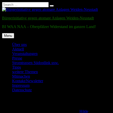
Search
Search
for:
Skip
to
Bürgerinitiative gegen atomare Anlagen Weiden-Neustadt
content
BI WAA NAA – Oberpfälzer Widerstand im ganzen Land!
Menu
Über uns
Aktuell
Veranstaltungen
Presse
Stromtrassen Südostlink usw.
Tipps
weitere Themen
Mitmachen
Kontakt/Newsletter
Impressum
Datenschutz
Testmail
Posted on
2. December 2011
5. January 2017
by
Hilde