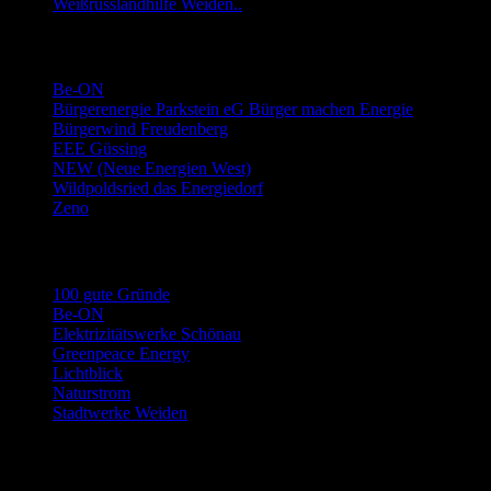
Weißrusslandhilfe Weiden..
Links Energie-Genossenschaften usw.
Be-ON
Bürgerenergie Parkstein eG Bürger machen Energie
Bürgerwind Freudenberg
EEE Güssing
NEW (Neue Energien West)
Wildpoldsried das Energiedorf
Zeno
Links Stromwechsel
100 gute Gründe
Be-ON
Elektrizitätswerke Schönau
Greenpeace Energy
Lichtblick
Naturstrom
Stadtwerke Weiden
Archiv