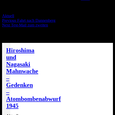
Servus Wölt!
Categories
Aktuell
Post
Previous
Previous
Fahrt nach Dannenberg
Next
post:
Next
Test-Mail zum zweiten
navigation
post:
Die nächsten Termine
Hiroshima
und
Nagasaki
Mahnwache
–
Gedenken
–
Atombombenabwurf
1945