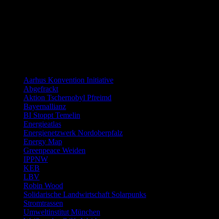
Distanzierung:
Links allgemein
Aarhus Konvention Initiative
Abgefrackt
Aktion Tschernobyl Pfreimd
Bayernallianz
BI Stoppt Temelin
Energieatlas
Energienetzwerk Nordoberpfalz
Energy Map
Greenpeace Weiden
IPPNW
KEB
LBV
Robin Wood
Solidarische Landwirtschaft Solarpunks
Stromtrassen
Umweltinstitut München