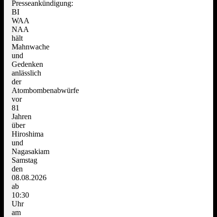
Presseankündigung:
BI
WAA
NAA
hält
Mahnwache
und
Gedenken
anlässlich
der
Atombombenabwürfe
vor
81
Jahren
über
Hiroshima
und
Nagasakiam
Samstag
den
08.08.2026
ab
10:30
Uhr
am