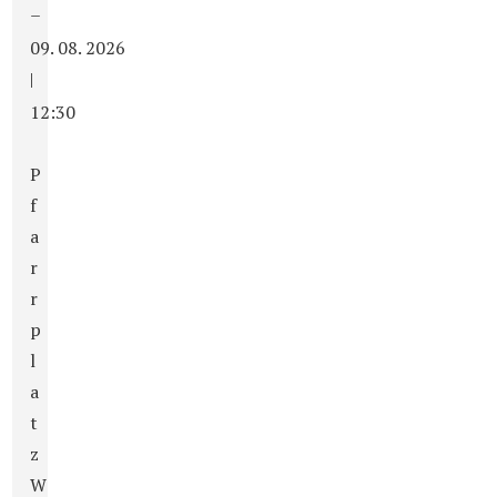
–
09. 08. 2026
|
12:30
P
f
a
r
r
p
l
a
t
z
W