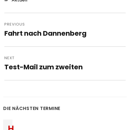
Post
navigation
PREVIOUS
Fahrt nach Dannenberg
Previous
post:
NEXT
Test-Mail zum zweiten
Next
post:
DIE NÄCHSTEN TERMINE
H