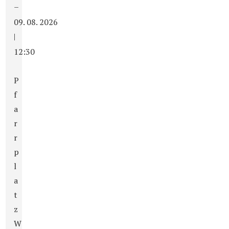
–
09. 08. 2026
|
12:30
P
f
a
r
r
p
l
a
t
z
W