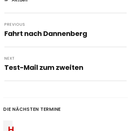
Post
navigation
PREVIOUS
Fahrt nach Dannenberg
Previous
post:
NEXT
Test-Mail zum zweiten
Next
post:
DIE NÄCHSTEN TERMINE
H