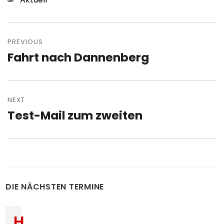
Post
navigation
PREVIOUS
Fahrt nach Dannenberg
Previous
post:
NEXT
Test-Mail zum zweiten
Next
post:
DIE NÄCHSTEN TERMINE
H