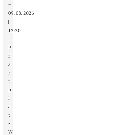
–
09. 08. 2026
|
12:30
P
f
a
r
r
p
l
a
t
z
W