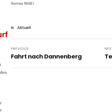
Servus Wölt!
Categories
Aktuell
rf
Post
navigation
PREVIOUS
NEX
Fahrt nach Dannenberg
Te
Previous
Nex
post:
pos
0
iden
r
r