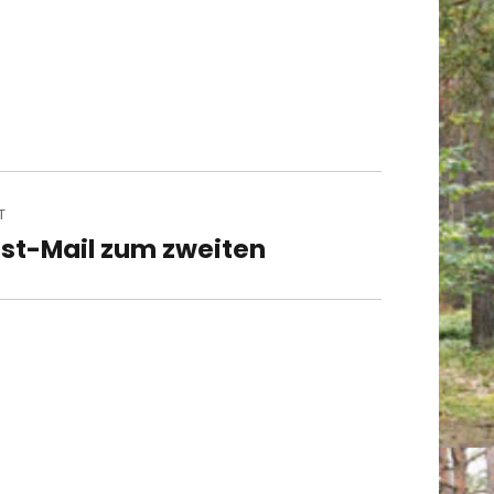
T
st-Mail zum zweiten
t
t: