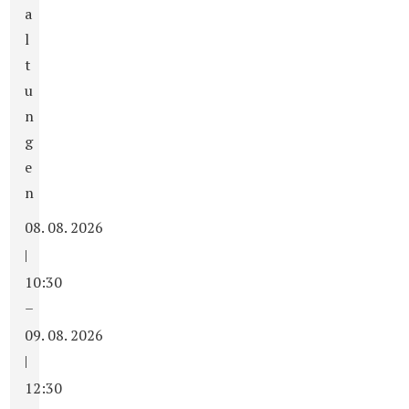
a
l
t
u
n
g
e
n
08. 08. 2026
|
10:30
–
09. 08. 2026
|
12:30