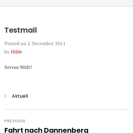
Testmail
Posted on
2. December 2011
by
Hilde
Servus Wölt!
Categories
Aktuell
Post
navigation
PREVIOUS
Fahrt nach Dannenberg
Previous