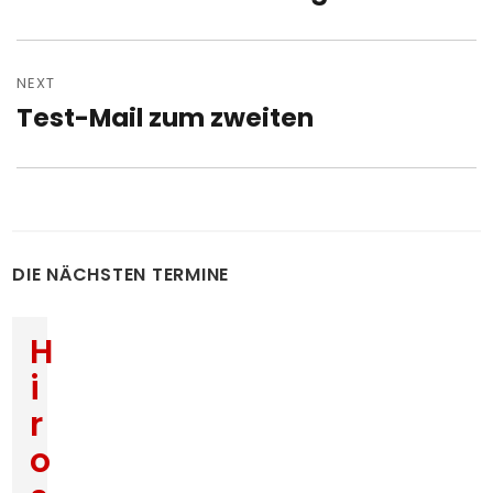
post:
NEXT
Test-Mail zum zweiten
Next
post:
DIE NÄCHSTEN TERMINE
H
i
r
o