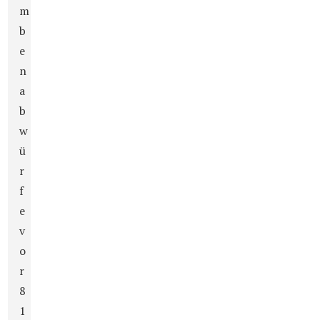
m
b
e
n
a
b
w
ü
r
f
e
v
o
r
8
1