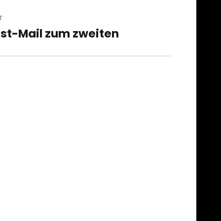
T
st-Mail zum zweiten
t
t: