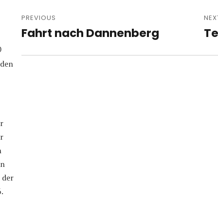
Post
navigation
PREVIOUS
NEX
Fahrt nach Dannenberg
Te
Previous
Nex
post:
pos
0
iden
r
r
n
in
 der
.