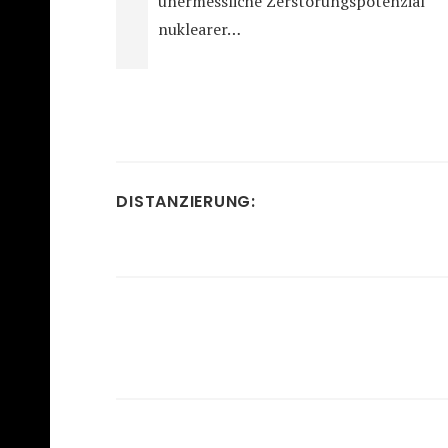
unermessliche Zerstörungspotenzial
nuklearer…
DISTANZIERUNG: