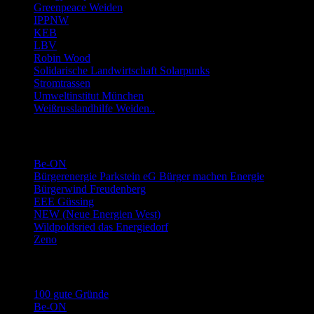
Greenpeace Weiden
IPPNW
KEB
LBV
Robin Wood
Solidarische Landwirtschaft Solarpunks
Stromtrassen
Umweltinstitut München
Weißrusslandhilfe Weiden..
Links Energie-Genossenschaften usw.
Be-ON
Bürgerenergie Parkstein eG Bürger machen Energie
Bürgerwind Freudenberg
EEE Güssing
NEW (Neue Energien West)
Wildpoldsried das Energiedorf
Zeno
Links Stromwechsel
100 gute Gründe
Be-ON