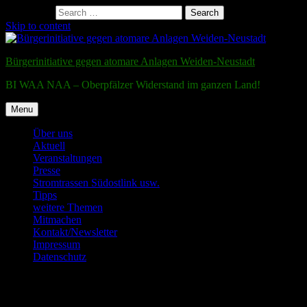
Search for:
Search
Skip to content
Bürgerinitiative gegen atomare Anlagen Weiden-Neustadt
BI WAA NAA – Oberpfälzer Widerstand im ganzen Land!
Menu
Über uns
Aktuell
Veranstaltungen
Presse
Stromtrassen Südostlink usw.
Tipps
weitere Themen
Mitmachen
Kontakt/Newsletter
Impressum
Datenschutz
Testmail