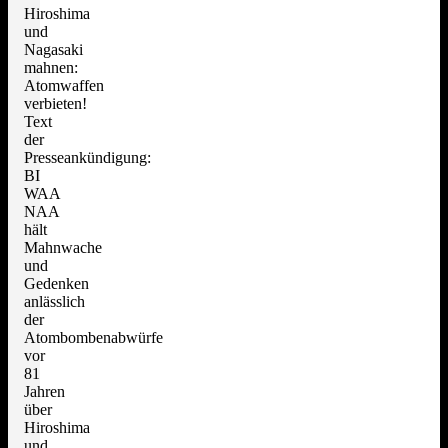
Hiroshima
und
Nagasaki
mahnen:
Atomwaffen
verbieten!
Text
der
Presseankündigung:
BI
WAA
NAA
hält
Mahnwache
und
Gedenken
anlässlich
der
Atombombenabwürfe
vor
81
Jahren
über
Hiroshima
und