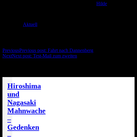
Posted on
2. December 2011
7. January 2017
by
Hilde
Servus Wölt!
Categories
Aktuell
Post navigation
Previous
Previous post:
Fahrt nach Dannenberg
Next
Next post:
Test-Mail zum zweiten
Die nächsten Termine
Hiroshima
und
Nagasaki
Mahnwache
–
Gedenken
–