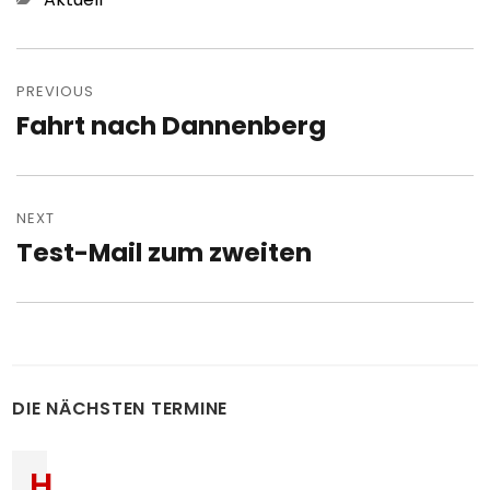
Post
navigation
PREVIOUS
Fahrt nach Dannenberg
Previous
post:
NEXT
Test-Mail zum zweiten
Next
post:
DIE NÄCHSTEN TERMINE
H