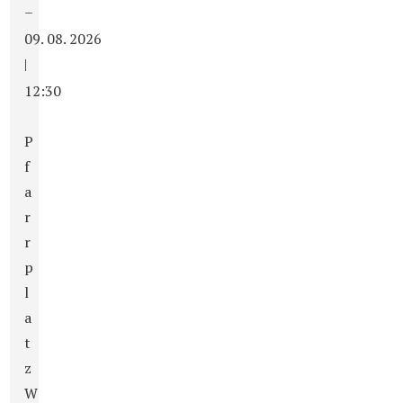
–
09. 08. 2026
|
12:30
P
f
a
r
r
p
l
a
t
z
W