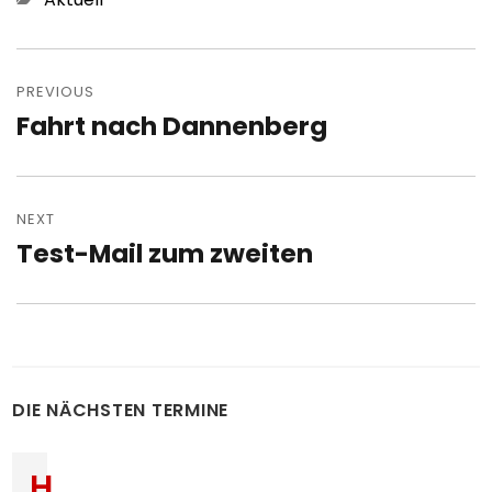
Post
navigation
PREVIOUS
Fahrt nach Dannenberg
Previous
post:
NEXT
Test-Mail zum zweiten
Next
post:
DIE NÄCHSTEN TERMINE
H