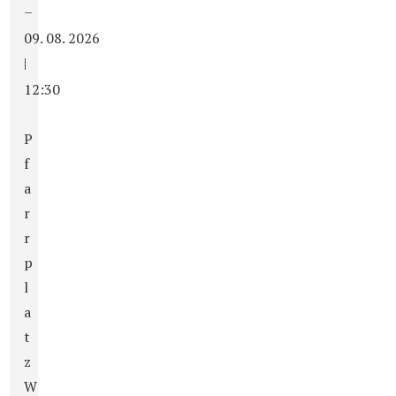
–
09. 08. 2026
|
12:30
P
f
a
r
r
p
l
a
t
z
W