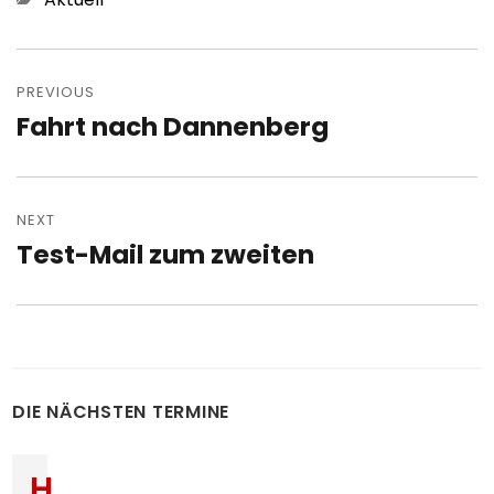
Post
navigation
PREVIOUS
Fahrt nach Dannenberg
Previous
post:
NEXT
Test-Mail zum zweiten
Next
post:
DIE NÄCHSTEN TERMINE
H