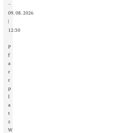
–
09. 08. 2026
|
12:30
P
f
a
r
r
p
l
a
t
z
W