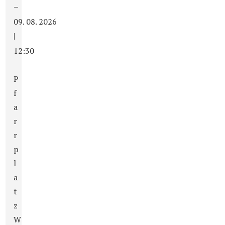
–
09. 08. 2026
|
12:30
P
f
a
r
r
p
l
a
t
z
W