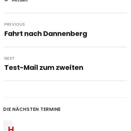
Post
navigation
PREVIOUS
Fahrt nach Dannenberg
Previous
post:
NEXT
Test-Mail zum zweiten
Next
post:
DIE NÄCHSTEN TERMINE
H