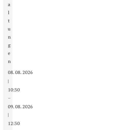
a
l
t
u
n
g
e
n
08. 08. 2026
|
10:30
–
09. 08. 2026
|
12:30