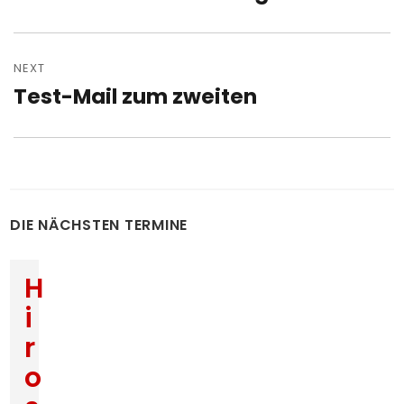
post:
NEXT
Test-Mail zum zweiten
Next
post:
DIE NÄCHSTEN TERMINE
H
i
r
o