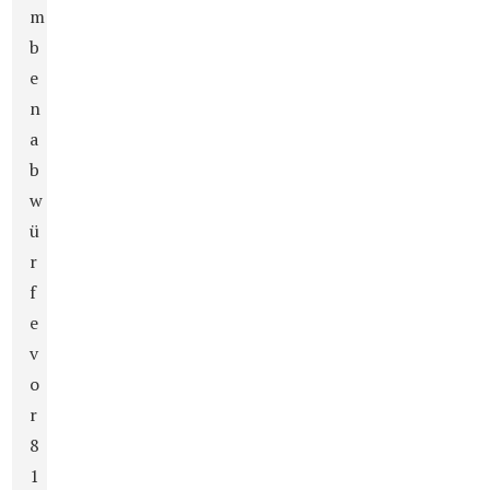
m
b
e
n
a
b
w
ü
r
f
e
v
o
r
8
1