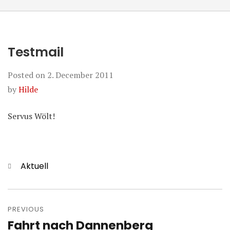
Testmail
Posted on
2. December 2011
by
Hilde
Servus Wölt!
Categories
Aktuell
Post
navigation
PREVIOUS
Fahrt nach Dannenberg
Previous