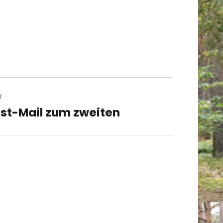
T
st-Mail zum zweiten
t
t: