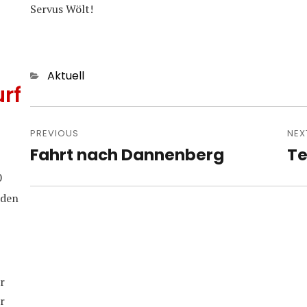
Servus Wölt!
Categories
Aktuell
rf
Post
navigation
PREVIOUS
NEX
Fahrt nach Dannenberg
Te
Previous
Nex
post:
pos
0
iden
r
r