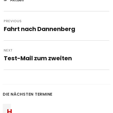
Post
navigation
PREVIOUS
Fahrt nach Dannenberg
Previous
post:
NEXT
Test-Mail zum zweiten
Next
post:
DIE NÄCHSTEN TERMINE
H