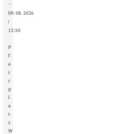
–
09. 08. 2026
|
12:30
P
f
a
r
r
p
l
a
t
z
W