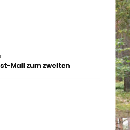
T
st-Mail zum zweiten
t
t: