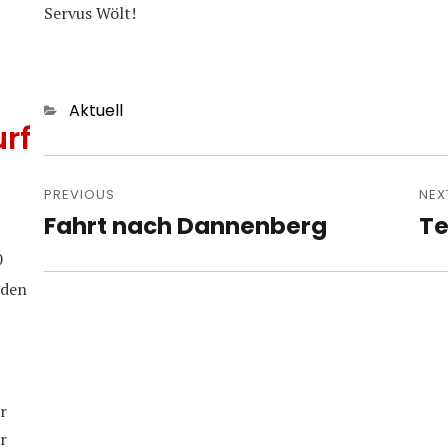
Servus Wölt!
Categories
Aktuell
rf
Post
navigation
PREVIOUS
NEX
Fahrt nach Dannenberg
Te
Previous
Nex
post:
pos
0
iden
r
r