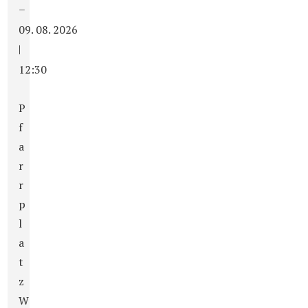
–
09. 08. 2026
|
12:30
P
f
a
r
r
p
l
a
t
z
W