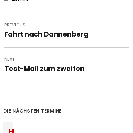
Post
navigation
PREVIOUS
Fahrt nach Dannenberg
Previous
post:
NEXT
Test-Mail zum zweiten
Next
post:
DIE NÄCHSTEN TERMINE
H